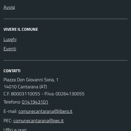
Avvisi
VIVERE IL COMUNE
Luoghi
Eventi
CONTATTI
Piazza Don Giovanni Soria, 1
14010 Cantarana (AT)
C.F. 80003110055 - P.Iva: 00264130055
Telefono:
0141943101
E-mail:
PEC:
Uffici e orari