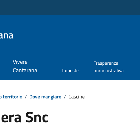
ana
Vivere
Trasparenza
Cantarana
Imposte
amministrativa
o territorio
/
Dove mangiare
/
Cascine
dera Snc