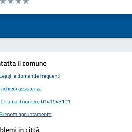
ta 1 stelle su 5
Valuta 2 stelle su 5
Valuta 3 stelle su 5
Valuta 4 stelle su 5
Valuta 5 stelle su 5
tatta il comune
Leggi le domande frequenti
Richiedi assistenza
Chiama il numero 0141943101
Prenota appuntamento
blemi in città