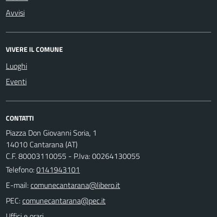
Avvisi
VIVERE IL COMUNE
Luoghi
Eventi
CONTATTI
Piazza Don Giovanni Soria, 1
14010 Cantarana (AT)
C.F. 80003110055 - P.Iva: 00264130055
Telefono:
0141943101
E-mail:
PEC:
Uffici e orari