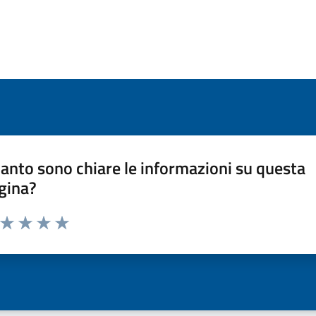
anto sono chiare le informazioni su questa
gina?
a da 1 a 5 stelle la pagina
ta 1 stelle su 5
Valuta 2 stelle su 5
Valuta 3 stelle su 5
Valuta 4 stelle su 5
Valuta 5 stelle su 5