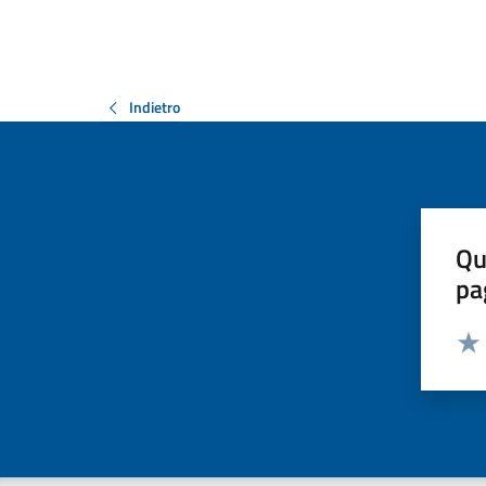
Indietro
Qu
pa
Valut
Valu