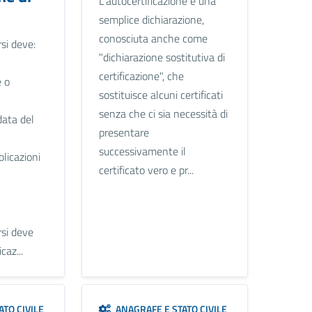
L'autocertificazione è una
o
semplice dichiarazione,
conosciuta anche come
si deve:
"dichiarazione sostitutiva di
certificazione", che
e o
sostituisce alcuni certificati
senza che ci sia necessità di
data del
presentare
successivamente il
blicazioni
certificato vero e pr...
rsi deve
caz...
TO CIVILE
ANAGRAFE E STATO CIVILE