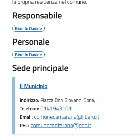
la propria residenza nel comune.
Responsabile
Binello Davide
Personale
Binello Davide
Sede principale
Il Municipio
Indirizzo:
Piazza Don Giovanni Soria, 1
0141943101
Telefono:
comunecantarana@libero.it
Email:
comunecantarana@pec.it
PEC: