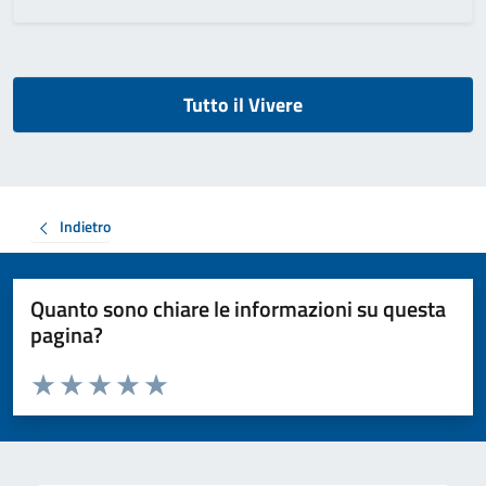
Tutto il Vivere
Indietro
Quanto sono chiare le informazioni su questa
pagina?
Valuta da 1 a 5 stelle la pagina
Valuta 1 stelle su 5
Valuta 2 stelle su 5
Valuta 3 stelle su 5
Valuta 4 stelle su 5
Valuta 5 stelle su 5